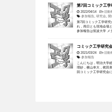
第7回コミック工学
2022/04/14
-
活動
参加報告
,
研究会
,
開
第7回コミック工学研究会
れ，両日とも現地会場と
参加報告は筑波大学 メ
コミック工学研究会
2021/03/24
-
活動
参加報告
こんにちは，明治大学総
理紗，横山幸大，梶田美帆
回コミック工学研究会に