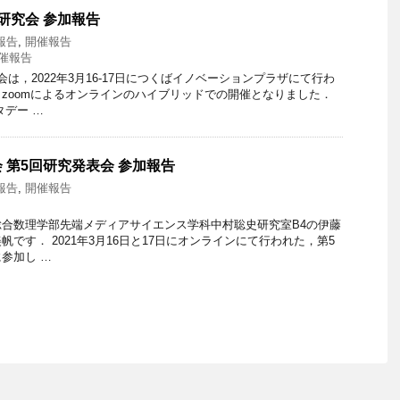
研究会 参加報告
報告
,
開催報告
催報告
は，2022年3月16-17日につくばイノベーションプラザにて行わ
zoomによるオンラインのハイブリッドでの開催となりました．
タデー …
 第5回研究発表会 参加報告
報告
,
開催報告
合数理学部先端メディアサイエンス学科中村聡史研究室B4の伊藤
です． 2021年3月16日と17日にオンラインにて行われた，第5
参加し …