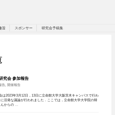
趣旨
スポンサー
研究会予稿集
覧
研究会 参加報告
報告
,
開催報告
は2023年3月12日，13日に立命館大学大阪茨木キャンパスで行わ
もに活発な議論が行われました．ここでは，立命館大学大学院の韓
んからの …