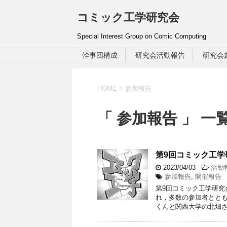
コミック工学研究会
Special Interest Group on Comic Computing
幹事団構成
研究会活動報告
研究会
HOME
>
参加報告
「 参加報告 」 一
第9回コミック工学
2023/04/03
-
活動
参加報告
,
開催報告
第9回コミック工学研究会
れ，多数の参加者とと
くんと関西大学の北畑さ