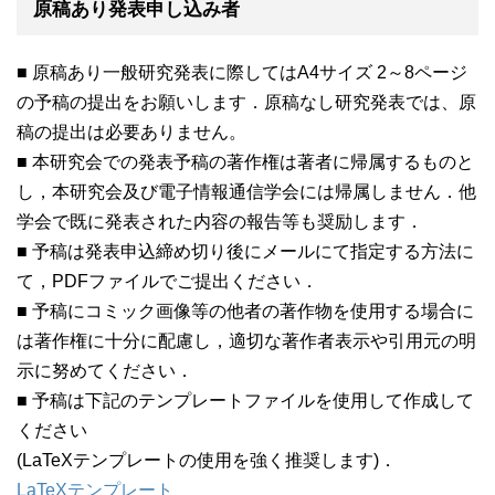
原稿あり発表申し込み者
■ 原稿あり一般研究発表に際してはA4サイズ 2～8ページ
の予稿の提出をお願いします．原稿なし研究発表では、原
稿の提出は必要ありません。
■ 本研究会での発表予稿の著作権は著者に帰属するものと
し，本研究会及び電子情報通信学会には帰属しません．他
学会で既に発表された内容の報告等も奨励します．
■ 予稿は発表申込締め切り後にメールにて指定する方法に
て，PDFファイルでご提出ください．
■ 予稿にコミック画像等の他者の著作物を使用する場合に
は著作権に十分に配慮し，適切な著作者表示や引用元の明
示に努めてください．
■ 予稿は下記のテンプレートファイルを使用して作成して
ください
(LaTeXテンプレートの使用を強く推奨します)．
LaTeXテンプレート