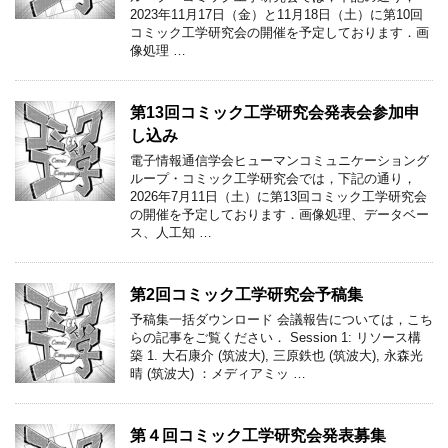
2023年11月17日（金）と11月18日（土）に第10回
コミック工学研究会の開催を予定しております．画
像処理 …
第13回コミック工学研究会発表会参加申
し込み
電子情報通信学会ヒューマンコミュニケーショング
ループ・コミック工学研究会では，下記の通り，
2026年7月11日（土）に第13回コミック工学研究会
の開催を予定しております．画像処理、データベー
ス、人工知 …
第2回コミック工学研究会予稿集
予稿集一括ダウンロード 会議報告については，こち
らの記事をご覧ください． Session 1: リソース構
築 1. 大石康介 (筑波大), 三原鉄也 (筑波大), 永森光
晴 (筑波大) ：メディアミッ …
第４回コミック工学研究会発表募集