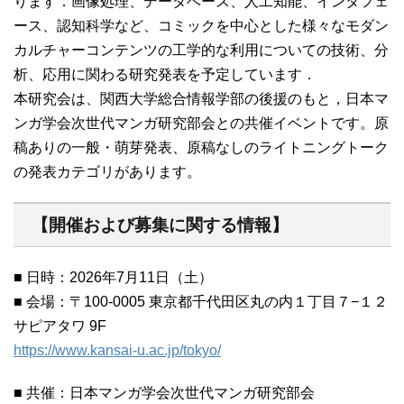
ります．画像処理、データベース、人工知能、インタフェ
ース、認知科学など、コミックを中心とした様々なモダン
カルチャーコンテンツの工学的な利用についての技術、分
析、応用に関わる研究発表を予定しています．
本研究会は、関西大学総合情報学部の後援のもと，日本マ
ンガ学会次世代マンガ研究部会との共催イベントです。原
稿ありの一般・萌芽発表、原稿なしのライトニングトーク
の発表カテゴリがあります。
【開催および募集に関する情報】
■ 日時：2026年7月11日（土）
■ 会場：〒100-0005 東京都千代田区丸の内１丁目７−１２
サピアタワ 9F
https://www.kansai-u.ac.jp/tokyo/
■ 共催：日本マンガ学会次世代マンガ研究部会